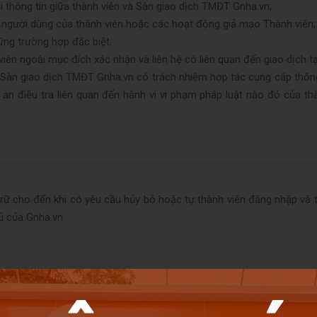
i thông tin giữa thành viên và Sàn giao dịch TMĐT
Gnha.vn
;
 người dùng của thành viên hoặc các hoạt động giả mạo Thành viên;
hững trường hợp đặc biệt.
iên ngoài mục đích xác nhận và liên hệ có liên quan đến giao dịch t
: Sàn giao dịch TMĐT
Gnha.vn
có trách nhiệm hợp tác cung cấp thông 
an điều tra liên quan đến hành vi vi phạm pháp luật nào đó của t
trữ cho đến khi có yêu cầu hủy bỏ hoặc tự thành viên đăng nhập và 
hủ của
Gnha.vn
.
ếp cận với thông tin cá nhân: