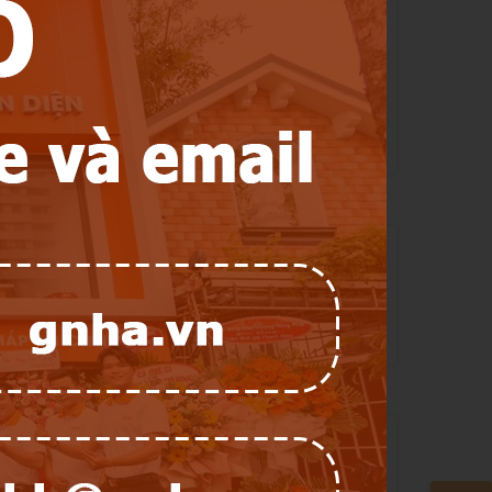
:
ối tác này sẽ nhận được những thông tin theo thỏa
 dụng dịch vụ do Công ty cung cấp.
 nhập vào tài khoản và chỉnh sửa thông tin cá nhân