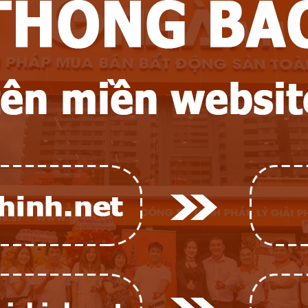
ân của khách hàng/ thành viên thuộc một trong những trường hợp sau
ần dịch vụ do Công Ty Cổ Phần Công Nghệ Gptc.vn cung cấp. Các đ
in tùy theo điều khoản hợp đồng) để tiến hành hỗ trợ người dùng sử
g cấp thông tin người dùng để phục vụ quá trình điều tra.
và yêu cầu Công ty là đơn vị hòa giải.
ông tin cá nhân
uận 03, TP. HCM
ếp cận và chỉnh sửa dữ liệu cá nhân của mình.
 điều chỉnh hoặc hủy bỏ thông tin cá nhân của mình bằng cách đăng