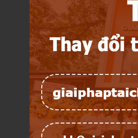
Đối tượng được tiếp cận với thông tin cá nh
-
Công Ty TNHH Pháp Lý Giải Pháp Tài Chính
-
Các đối tác có ký hợp động thực hiện 1 ph
thuận hợp đồng (có thể 1 phần hoặc toàn bộ thông t
-
Cơ quan nhà nước khi có yêu cầu Công ty cun
- Người mua và người bán xảy ra tranh chấp 
5.
Địa chỉ của đơn vị thu thập và quản lý th
•
Công ty TNHH Pháp Lý Giải Pháp Tài Chính
•
Trụ sở chính: 1014 Trường Sa, Phường 12, Q
•
Email: quangthang_78@yahoo.com
6.
Phương tiện và công cụ để người dùng ti
Thành viên có quyền tự kiểm tra, cập nhật,