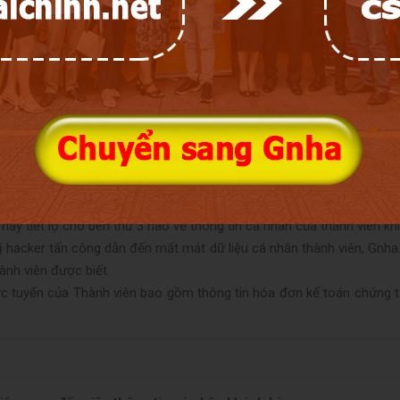
ộ thông tin các nhân cho bên thứ 3 đến Ban quản trị của Sàn giao d
ng tin, phải có trách nhiệm trả lời lý do và hướng dẫn thành viên khôi
h hàng
nnhadat.vn được cam kết bảo mật tuyệt đối theo chính sách bảo v
n khi có sự đồng ý của thành viên đó trừ những trường hợp pháp luật
ay tiết lộ cho bên thứ 3 nào về thông tin cá nhân của thành viên kh
ị hacker tấn công dẫn đến mất mát dữ liệu cá nhân thành viên,
Gnha
ành viên được biết.
rực tuyến của Thành viên bao gồm thông tin hóa đơn kế toán chứng t