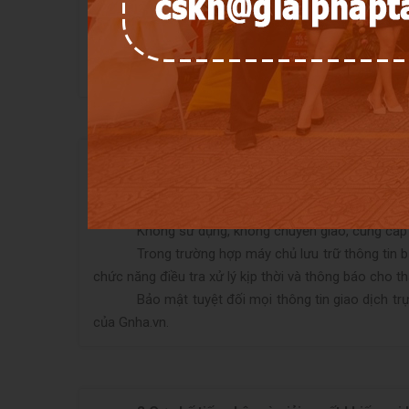
hoặc yêu cầu
Gnha.vn
thực hiện việc này.
Thành viên có quyền gửi khiếu nại về việc l
phản hồi này, Giaiphaptaichinh.net sẽ xác nhận lại thô
Email: quangthang_78@yahoo.com
7.
Cam kết bảo mật thông tin cá nhân khác
Thông tin cá nhân của thành viên trên Muaa
dụng thông tin của mỗi thành viên chỉ được thực hiệ
Không sử dụng, không chuyển giao, cung cấp h
Trong trường hợp máy chủ lưu trữ thông tin b
chức năng điều tra xử lý kịp thời và thông báo cho th
Bảo mật tuyệt đối mọi thông tin giao dịch t
của
Gnha.vn
.