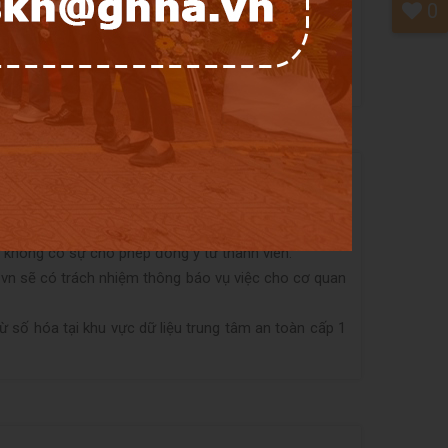
0
ịch thương mại điện tử
Gnha.vn
. Khi tiếp nhận những
 phục và bảo mật lại thông tin.
ệ thông tin cá nhân của
Gnha.vn
. Việc thu thập và sử
 có quy định khác.
i không có sự cho phép đồng ý từ thành viên.
.vn
sẽ có trách nhiệm thông báo vụ việc cho cơ quan
ừ số hóa tại khu vực dữ liệu trung tâm an toàn cấp 1