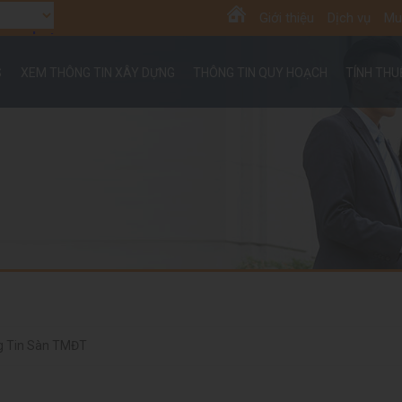
Giới thiệu
Dịch vụ
Mu
anslate
S
XEM THÔNG TIN XÂY DỰNG
THÔNG TIN QUY HOẠCH
TÍNH TH
g Tin Sàn TMĐT