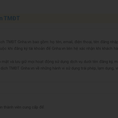
sàn TMĐT
dịch TMĐT Gnha.vn bao gồm: họ tên, email, điện thoại, tên đăng nhập
uộc khi đăng ký tài khoản để
Gnha.vn
liên hệ xác nhận khi khách h
o mật và lưu giữ mọi hoạt động sử dụng dịch vụ dưới tên đăng ký, m
ao dịch TMĐT
Gnha.vn
về những hành vi sử dụng trái phép, lạm dụng, 
n thành viên cung cấp để: