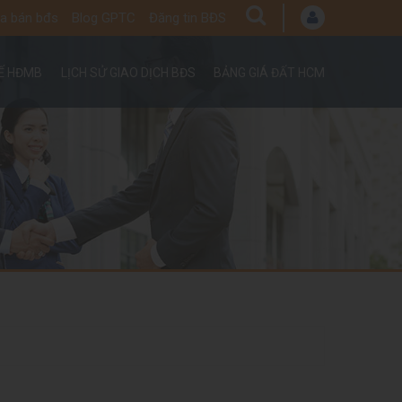
a bán bđs
Blog GPTC
Đăng tin BĐS
UẾ HĐMB
LỊCH SỬ GIAO DỊCH BĐS
BẢNG GIÁ ĐẤT HCM