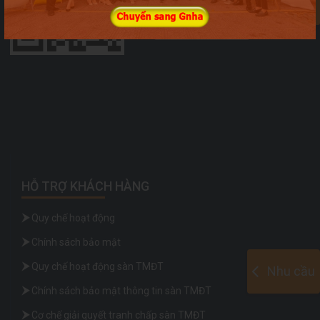
0
HỖ TRỢ KHÁCH HÀNG
Quy chế hoạt động
Chính sách bảo mật
Quy chế hoạt động sàn TMĐT
Nhu cầu
Chính sách bảo mật thông tin sàn TMĐT
Cơ chế giải quyết tranh chấp sàn TMĐT