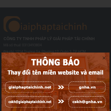
CÔNG TY TNHH PHÁP LÝ GIẢI PHÁP TÀI CHÍNH
Mã số thuế: 0313493804
Địa chỉ:
1014 Trường Sa, Phường 12, Quận 3, TP. HCM
Hotline:
1900.588.857
Email:
cskh@giaiphaptaichinh.net
Đại diện pháp luật: Ông Phan Quang Thắng
Ngày cấp giấy phép: 16/10/2015