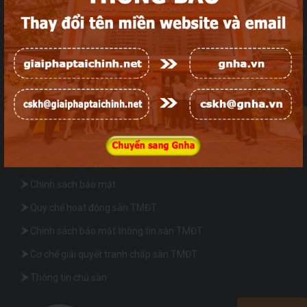
0
HỖ TRỢ KHÁCH HÀNG
Quy chế hoạt động
Chính sách bảo mật
Quy chế hoạt động sàn TMĐT
Chính sách bảo mật thông tin sàn TMĐT
Cơ chế giải quyết tranh chấp sàn TMĐT
Thông tin chủ sàn