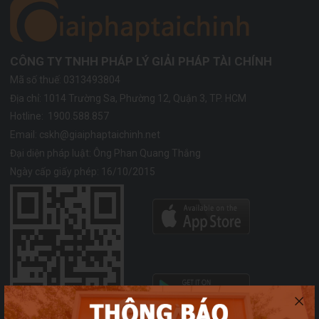
CÔNG TY TNHH PHÁP LÝ GIẢI PHÁP TÀI CHÍNH
Mã số thuế: 0313493804
Địa chỉ:
1014 Trường Sa, Phường 12, Quận 3, TP. HCM
Hotline:
1900.588.857
Email:
cskh@giaiphaptaichinh.net
Đại diện pháp luật: Ông Phan Quang Thắng
Ngày cấp giấy phép: 16/10/2015