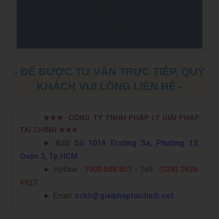
- ĐỂ ĐƯỢC TƯ VẤN TRỰC TIẾP, QUÝ
KHÁCH VUI LÒNG LIÊN HỆ -
★★★
CÔNG TY TNHH PHÁP LÝ GIẢI PHÁP
TÀI CHÍNH
★★★
► Add:
Số 1014 Trường Sa, Phường 12,
Quận 3, Tp.HCM
►
Hotline:
1900.588.857
-
Tell:
(028).3636.
4927
►
Email:
cskh@giaiphaptaichinh.net