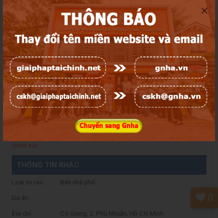
3.8 Tỷ
THÔNG TIN LIÊN HỆ
Chi nhánh:
Điện thoại:
Email:
Khách hàng liên hệ đến Công Ty bằng mã tin để có thêm thông tin
chính xác
THÔNG TIN KHÁC
Loại tin rao:
Bán nhà phố
0
Dự án:
Địa chỉ:
Cô Giang, 2, Phú Nhuận, Hồ Chí Minh