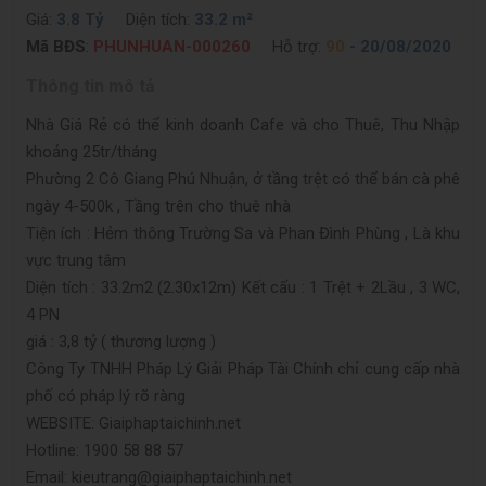
Giá:
3.8 Tỷ
Diện tích:
33.2 m²
Mã BĐS
:
PHUNHUAN-000260
Hỗ trợ:
90
- 20/08/2020
Thông tin mô tả
Nhà Giá Rẻ có thể kinh doanh Cafe và cho Thuê, Thu Nhập
khoảng 25tr/tháng
Phường 2 Cô Giang Phú Nhuận, ở tầng trệt có thể bán cà phê
ngày 4-500k , Tầng trên cho thuê nhà
Tiện ích : Hẻm thông Trường Sa và Phan Đình Phùng , Là khu
vực trung tâm
Diện tích : 33.2m2 (2.30x12m) Kết cấu : 1 Trệt + 2Lầu , 3 WC,
4 PN
giá : 3,8 tỷ ( thương lượng )
Công Ty TNHH Pháp Lý Giải Pháp Tài Chính chỉ cung cấp nhà
phố có pháp lý rõ ràng
WEBSITE: Giaiphaptaichinh.net
Hotline: 1900 58 88 57
Email: kieutrang@giaiphaptaichinh.net