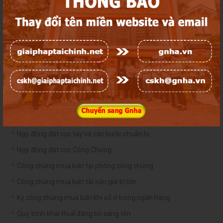
Có bao nhiêu loại sổ hiện nay và cách phân biệt sổ thật giả
Dịch vụ xin phép xây dựng nhà ở
Mua Bán Nhà Đất An Toàn
Kiểm tra nhà đất khi đang thế chấp tại ngân hàng (AT)
Kiểm tra thông tin xây dựng nhà đúng hiện trạng trước khi mua
Định giá nhà đất theo giá thị trường
Định giá thuế mua bán trên hợp đồng công chứng
Kiểm tra Thông Tin Quy Hoạch
Hợp đồng đặt cọc tay và các bước chuẩn bị
Hợp đồng đặt cọc Công Chứng
Công chứng mua bán tại phòng công chứng
Công chứng mua bán tài sản giá trị lớn
Ký công chứng mua bán khi sổ ở trong ngân hàng
Quy trình khai thuế đăng bộ sang tên