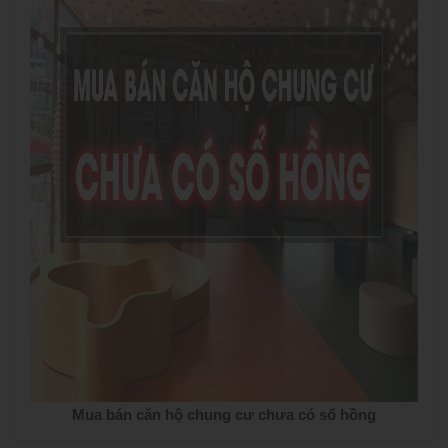
Mua bán căn hộ chung cư chưa có sổ hồng