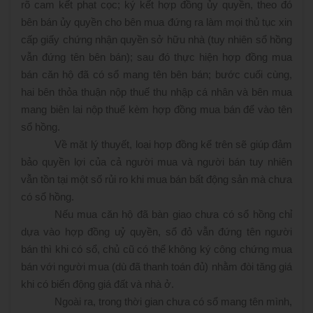
rõ cam kết phạt cọc; ký kết hợp đồng ủy quyền, theo đó
bên bán ủy quyền cho bên mua đứng ra làm mọi thủ tục xin
cấp giấy chứng nhận quyền sở hữu nhà (tuy nhiên sổ hồng
vẫn đứng tên bên bán); sau đó thực hiện hợp đồng mua
bán căn hộ đã có sổ mang tên bên bán; bước cuối cùng,
hai bên thỏa thuận nộp thuế thu nhập cá nhân và bên mua
mang biên lai nộp thuế kèm hợp đồng mua bán để vào tên
sổ hồng.
Về mặt lý thuyết, loại hợp đồng kể trên sẽ giúp đảm
bảo quyền lợi của cả người mua và người bán tuy nhiên
vẫn tồn tại một số rủi ro khi mua bán bất động sản mà chưa
có sổ hồng.
Nếu mua căn hộ đã bàn giao chưa có sổ hồng chỉ
dựa vào hợp đồng uỷ quyền, sổ đỏ vẫn đứng tên người
bán thì khi có sổ, chủ cũ có thể không ký công chứng mua
bán với người mua (dù đã thanh toán đủ) nhằm đòi tăng giá
khi có biến động giá đất và nhà ở.
Ngoài ra, trong thời gian chưa có sổ mang tên mình,