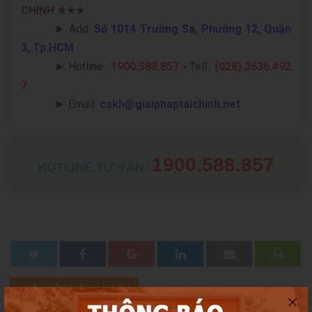
CHÍNH
★★★
► Add:
Số 1014 Trường Sa, Phường 12, Quận
3, Tp.HCM
►
Hotline:
1900.588.857
-
Tell:
(028).3636.492
7
►
Email:
cskh@giaiphaptaichinh.net
1900.588.857
HOTLINE TƯ VẤN:
BÀI VIẾT LIÊN QUAN