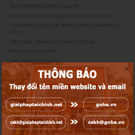
Quy trình khai thuế đăng bộ sang tên
Dịch vụ tư vấn hồ sơ công chứng có yếu tố nước ngoài
Thừa kế theo Di chúc là gì? Những ai được Thừa kế theo Di
chúc?
Mất di chúc - Chia di sản thừa kế như thế nào
Dịch vụ sang tên nhà đất
Dịch vụ khai di sản thừa kế
Dịch vụ lập di chúc
Dịch vụ luật sư
Dịch vụ hợp thức hóa nhà đất
Thu hồi đất: Người dân có được thỏa thuận về mức giá bồi
thường hay không?
Ứng dụng công nghệ kiểm tra pháp lý bất động sản
Sổ trắng và thủ tục cấp đổi sổ trắng sang sổ hồng