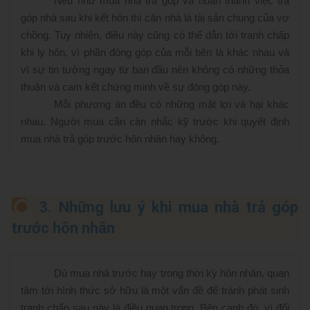
Nếu như mua nhà trả góp và hoàn thành việc trả
góp nhà sau khi kết hôn thì căn nhà là tài sản chung của vợ
chồng. Tuy nhiên, điều này cũng có thể dẫn tới tranh chấp
khi ly hôn, vì phần đóng góp của mỗi bên là khác nhau và
vì sự tin tưởng ngay từ ban đầu nên không có những thỏa
thuận và cam kết chứng minh về sự đóng góp này.
Mỗi phương án đều có những mặt lợi và hại khác
nhau. Người mua cần cân nhắc kỹ trước khi quyết định
mua nhà trả góp trước hôn nhân hay không.
3. Những lưu ý khi mua nhà trả góp
trước hôn nhân
Dù mua nhà trước hay trong thời kỳ hôn nhân, quan
tâm tới hình thức sở hữu là một vấn đề để tránh phát sinh
tranh chấp sau này là điều quan trọng. Bên cạnh đó, vì đối