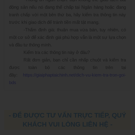
động sản nếu nó đang thế chấp tại Ngân hàng hoặc đang
tranh chấp với một bên thứ ba, hãy kiểm tra thông tin này
trước khi giao dịch để tránh tiền mất tật mang.
-
Thẩm định giá: thuận mua vừa bán, tuy nhiên, có
một cơ sở để xác định giá phù hợp vẫn là một sự lựa chọn
và đầu tư thông minh.
Kiểm tra các thông tin này ở đâu?
Rất đơn giản, bạn chỉ cần nhấp chuột và kiểm tra
được toàn bộ các thông tin trên tại
đây:
https://giaiphaptaichinh.net/dich-vu-kiem-tra-tron-goi-
bds
- ĐỂ ĐƯỢC TƯ VẤN TRỰC TIẾP, QUÝ
KHÁCH VUI LÒNG LIÊN HỆ -