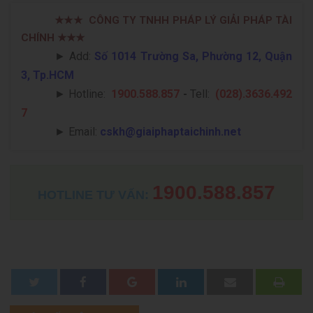
★★★
CÔNG TY TNHH PHÁP LÝ GIẢI PHÁP TÀI
CHÍNH
★★★
► Add:
Số 1014 Trường Sa, Phường 12, Quận
3, Tp.HCM
►
Hotline:
1900.588.857
-
Tell:
(028).3636.492
7
►
Email:
cskh@giaiphaptaichinh.net
1900.588.857
HOTLINE TƯ VẤN: