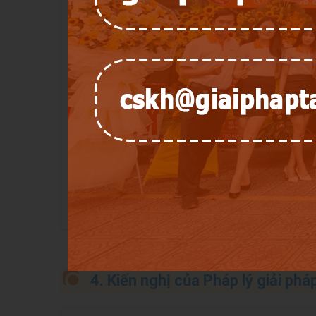
nguyện được thể hiện trong di chúc.
Trong trường hợp di chúc có đề cập về việc h
để lại, nếu di chúc không đề cập đến thì em bé sa
người thừa kế không phụ thuộc vào nội dung di chúc
Trường hợp 2:
Người chết không để lại di ch
pháp luật về việc thừa kế không có di chúc, cụ thể n
Trường hợp người để lại di sản chết không 
thuộc hàng thừa kế thứ nhất, bao gồm: vợ, chồng, ch
Ngoài ra, phải đáp ứng thêm điều kiện:
-
Nếu thai nhi còn sống sau khi sinh ra thì s
-
Nếu thai nhi chết trước khi sinh ra thì nhữ
4. Kiến nghị của Pháp lý giải pháp