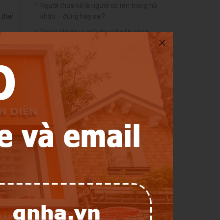
Người thừa kế là người có tên trong hộ
thai
khẩu – đúng hay sai?
Rủi ro khi mua nhà chưa hoàn công
Không sang tên sổ hồng người dân sẽ bị
 hai
phạt nặng
Những trường hợp bố mẹ không được sang
tên sổ đỏ cho con
Điều kiện để được tặng cho bất động sản
hiên,
gười
Có được thừa kế bảo hiểm nhân thọ
không?
Rủi ro khi nhờ người khác đứng tên trên sổ
đỏ
Mua bán căn hộ chung cư chưa có sổ hồng
Xây thêm phòng có phải xin phép xây dựng
không?
Những điều cần biết về hoàn công xây dựng
eo ý