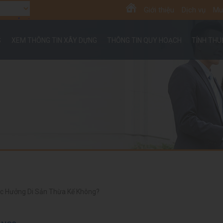
Giới thiệu
Dịch vụ
Mu
anslate
S
XEM THÔNG TIN XÂY DỰNG
THÔNG TIN QUY HOẠCH
TÍNH TH
ợc Hưởng Di Sản Thừa Kế Không?