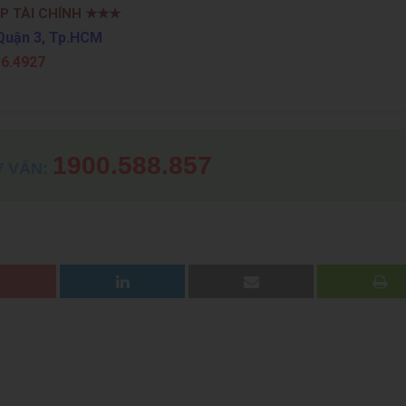
P TÀI CHÍNH
★★★
Quận 3, Tp.HCM
36.4927
1900.588.857
 VẤN: