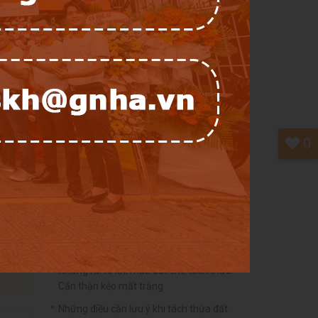
Mua nhà chưa hoàn công sau đó mới đi
hoàn công có được không?
chết
10 điều cần biết khi lập di chúc phân chia tài
t về
sản
Xu hướng đầu tư bất động sản theo pháp lý
 của
Quy định thủ tục chuyển nhượng đất thừa
kế
gười
0
Thừa kế đất đai không có Giấy chứng nhận
quyền sử dụng đất
Những lưu ý khi đặt cọc mua nhà đất để
tránh mất tiền oan
Đặt cọc mua nhà có lấy lại được không?
Quyền hưởng thừa kế khi ông bà qua đời
Những rủi ro khi mua đất chờ tách thửa:
Cẩn thận kẻo mất trắng
Những điều cần lưu ý khi tách thửa đất