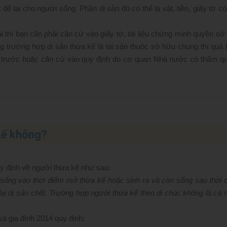
để lại cho người sống. Phần di sản đó có thể là vật, tiền, giấy tờ có
i thì bạn cần phải căn cứ vào giấy tờ, tài liệu chứng minh quyền sở
g trường hợp di sản thừa kế là tài sản thuộc sở hữu chung thì quá t
từ trước hoặc căn cứ vào quy định do cơ quan Nhà nước có thẩm q
 kế không?
y định về người thừa kế như sau:
 sống vào thời điểm mở thừa kế hoặc sinh ra và còn sống sau thời 
ại di sản chết. Trường hợp người thừa kế theo di chúc không là cá 
và gia đình 2014 quy định: