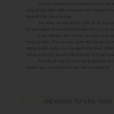
Thai nhi thành thai trong bụng mẹ trước khi n
sống tại thời điểm phân chia di sản thì cũng được
thừa kế khác được hưởng.
Tuy nhiên, về mặt độ tuổi chưa đủ để chịu 
do người giám hộ đương nhiên (hoặc được cử ra) quả
Pháp luật quy định rõ ràng việc thừa kế di s
trong gia đình. Thai nhi của người đã mất đương 
những truyền thống của con người Việt Nam. Nhằm 
những quyền lợi của mình để phát triển một cách toà
Trên đây là chia sẻ của Pháp lý giải pháp tà
chuyên sâu, vui lòng liên hệ trực tiếp với chúng tôi.
- ĐỂ ĐƯỢC TƯ VẤN TRỰC 