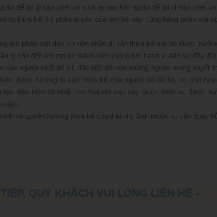
gười để lại di sản chết và sinh ra sau khi người để lại di sản chết v
 hưởng thừa kế; kỷ phần di sản của em bé này cũng bằng phần mà n
năng lực pháp luật dân sự nên phần di sản thừa kế em bé được hưởn
n lý cho đến khi em bé thành niên (năng lực hành vi dân sự đầy đủ)
ản của người chết để lại, đặc biệt đối với những người mang huyết t
nhiên được hưởng di sản thừa kế của người bố để lại, nó phù hợp
tạo điều kiện tốt nhất cho thai nhi sau này được sinh ra, được h
n diện.
i chính về quyền hưởng thừa kế của thai nhi. Bạn muốn tư vấn hoặc hỗ
TIẾP, QUÝ KHÁCH VUI LÒNG LIÊN HỆ -