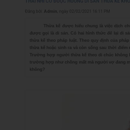
THAI NHI CÓ ĐƯỢC HƯỞNG DI SẢN THỪA KẾ KH
Đăng bởi:
Admin
, ngày 02/02/2021 16:11 PM
Thừa kế được hiểu chung là việc dịch chu
được gọi là di sản. Có hai hình thức để lại di 
thừa kế theo pháp luật. Theo quy định của pháp
thừa kế hoặc sinh ra và còn sống sau thời điểm 
Trường hợp người thừa kế theo di chúc không là
trường hợp như chồng mất mà người vợ đang mang
không?