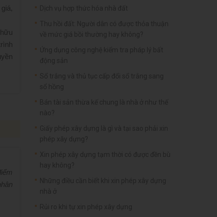
 giá,
Dịch vụ hợp thức hóa nhà đất
Thu hồi đất: Người dân có được thỏa thuận
 hữu
về mức giá bồi thường hay không?
rình
Ứng dụng công nghệ kiểm tra pháp lý bất
uyền
động sản
Sổ trắng và thủ tục cấp đổi sổ trắng sang
sổ hồng
Bán tài sản thừa kế chung là nhà ở như thế
nào?
Giấy phép xây dựng là gì và tại sao phải xin
phép xây dựng?
Xin phép xây dựng tạm thời có được đền bù
hay không?
điểm
Những điều cần biết khi xin phép xây dựng
nhân
nhà ở
Rủi ro khi tự xin phép xây dựng