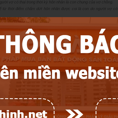
gười vợ có thai trong thời kỳ hôn nhân là con chung của vợ chồng.
ể từ thời điểm chấm dứt hôn nhân được coi là con do người vợ có 
ược cha mẹ thừa nhận là con chung của vợ chồng.”
nh ra sau khi người để lại di sản mất được hưởng thừa kế khi đáp ứng
i người đó mất;
ừa kế hoặc sinh ra và còn sống sau thời điểm mở thừa kế.
i sau khi ra đời sẽ được hưởng thừa kế của người để lại di sản. Tuy n
i thành niên nên phần di sản thừa kế của cháu được hưởng sẽ do n
niên.
hưởng di sản thừa kế
hì con sinh ra sẽ được hưởng thừa kế trong các trường hơp sau đây:
 di chúc đó hợp pháp, việc định đoạt và phân chia di sản sẽ thể th