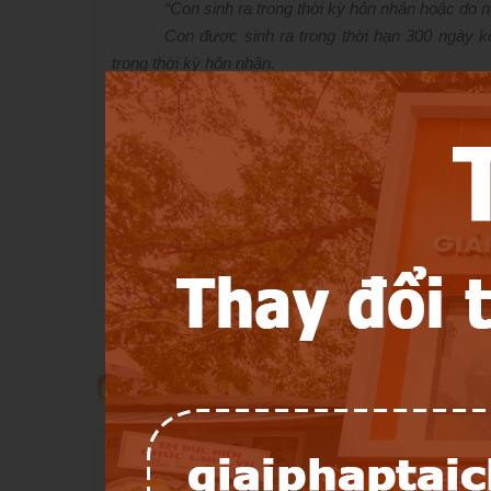
“Con sinh ra trong thời kỳ hôn nhân hoặc do n
Con được sinh ra trong thời hạn 300 ngày k
trong thời kỳ hôn nhân.
Con sinh ra trước ngày đăng ký kết hôn và đ
Như vậy, căn cứ vào quy định trên thì con si
điều kiện sau:
-
Con của người chết phải hình thành trước kh
-
Con sinh ra và còn sống tại thời điểm mở th
Khi đáp ứng đủ hai điều kiện trên, thì thai nh
bạn cần lưu ý vấn đề này là do em bé chưa đủ tuổ
giám hộ đương nhiệm quản lý cho tới khi cháu thành 
3. Các trường hợp thai nhi được 
Khi đáp ứng được những điều kiện nêu trên t
Trường hợp 1:
Người chết để lại di chúc và