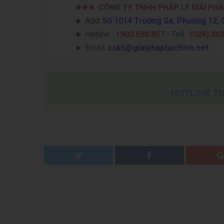
★★★
CÔNG TY TNHH PHÁP LÝ GIẢI PHÁ
► Add:
Số 1014 Trường Sa, Phường 12, 
►
Hotline:
1900.588.857
-
Tell:
(028).36
►
Email:
cskh@giaiphaptaichinh.net
HOTLINE TƯ