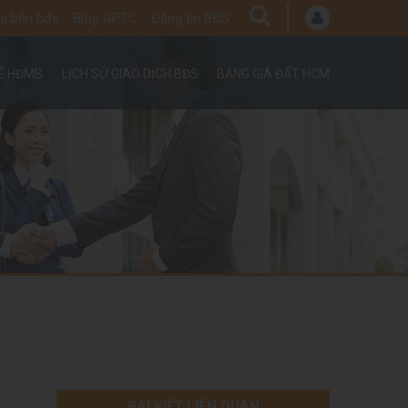
a bán bđs
Blog GPTC
Đăng tin BĐS
UẾ HĐMB
LỊCH SỬ GIAO DỊCH BĐS
BẢNG GIÁ ĐẤT HCM
BÀI VIẾT LIÊN QUAN