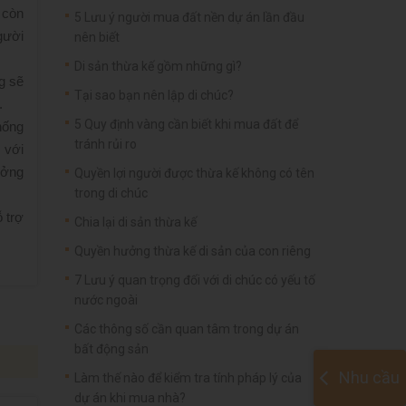
à còn
5 Lưu ý người mua đất nền dự án lần đầu
gười
nên biết
Di sản thừa kế gồm những gì?
g sẽ
Tại sao bạn nên lập di chúc?
.
5 Quy định vàng cần biết khi mua đất để
hống
tránh rủi ro
 với
ưởng
Quyền lợi người được thừa kế không có tên
trong di chúc
 trợ
Chia lại di sản thừa kế
Quyền hưởng thừa kế di sản của con riêng
7 Lưu ý quan trọng đối với di chúc có yếu tố
nước ngoài
Các thông số cần quan tâm trong dự án
bất động sản
Nhu cầu
Làm thế nào để kiểm tra tính pháp lý của
dự án khi mua nhà?