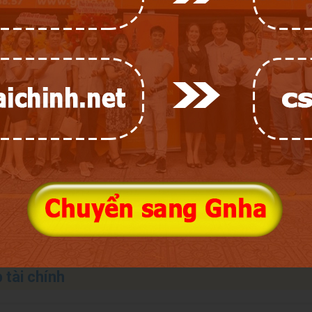
ưởng thừa kế của thai nhi thì phải thực hiện theo ý chí của người 
u khi sinh ra sẽ áp dụng hưởng thừa kế theo quy định của pháp luậ
.
úc, việc định đoạt và phân chia di sản thừa kế sẽ tuân theo quy định
hư sau:
để lại di chúc thì di sản sẽ được chia theo pháp luật cho những n
a đẻ, mẹ đẻ, cha nuôi, mẹ nuôi, con đẻ, con nuôi của người chết.
ẽ được hưởng phần di sản thừa kế này;
ng người thừa kế khác được hưởng phần di sản thừa kế này.
 tài chính