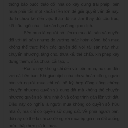
thông báo buộc tháo dỡ nhà do xây dựng trái phép, bên
mua phải tốn một khoản tiền lớn để giải quyết vấn đề này,
đó là chưa kể đến việc tháo dỡ sẽ làm thay đổi cấu trúc,
kết cấu ngôi nhà – tài sản bạn đang giao dịch.
-
Bên mua là người bỏ tiền ra mua tài sản và quyền
đối với tài sản nhưng do vướng mắc hoàn công, bên mua
không thể thực hiện các quyền đối với tài sản này như:
chuyển nhượng, tặng cho, thừa kế, thế chấp, xin phép xây
dựng thêm, sửa chữa, cải tạo,…
-
Rủi ro này không chỉ đến với bên mua, nó còn đến
với cả bên bán. Khi giao dịch nhà chưa hoàn công, người
bàn và người mua chỉ có thể ký hợp đồng công chứng
chuyển nhượng quyền sử dụng đất mà không thể chuyển
nhượng quyền sở hữu nhà ở và công trình gắn liền với đất.
Điều này có nghĩa là người mua không có quyền sở hữu
nhà ở, mà chỉ có quyền sử dụng đất. Về phía người bán,
điề này có thể là cái cớ để người mua ép giá nhà đất xuống
mức thấp hơn giá trị thực.