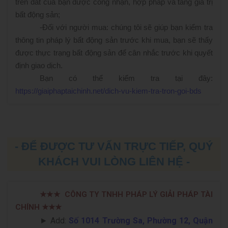
trên đất của bạn được công nhận, hợp pháp và tăng giá trị
bất động sản;
-
Đối với người mua: chúng tôi sẽ giúp bạn kiểm tra
thông tin pháp lý bất động sản trước khi mua, bạn sẽ thấy
được thực trạng bất động sản để cân nhắc trước khi quyết
định giao dịch.
Bạn có thể kiểm tra tại đây:
https://giaiphaptaichinh.net/dich-vu-kiem-tra-tron-goi-bds
- ĐỂ ĐƯỢC TƯ VẤN TRỰC TIẾP, QUÝ
KHÁCH VUI LÒNG LIÊN HỆ -
★★★
CÔNG TY TNHH PHÁP LÝ GIẢI PHÁP TÀI
CHÍNH
★★★
► Add:
Số 1014 Trường Sa, Phường 12, Quận