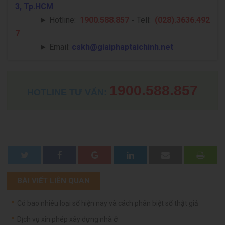
3, Tp.HCM
►
Hotline:
1900.588.857
-
Tell:
(028).3636.492
7
►
Email:
cskh@giaiphaptaichinh.net
1900.588.857
HOTLINE TƯ VẤN:
BÀI VIẾT LIÊN QUAN
Có bao nhiêu loại sổ hiện nay và cách phân biệt sổ thật giả
Dịch vụ xin phép xây dựng nhà ở