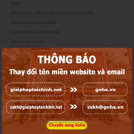
chúc?
Mất di chúc - Chia di sản thừa kế như thế nào
Dịch vụ sang tên nhà đất
Dịch vụ khai di sản thừa kế
Dịch vụ lập di chúc
Dịch vụ luật sư
Dịch vụ hợp thức hóa nhà đất
Thu hồi đất: Người dân có được thỏa thuận về mức giá bồi
thường hay không?
Ứng dụng công nghệ kiểm tra pháp lý bất động sản
Sổ trắng và thủ tục cấp đổi sổ trắng sang sổ hồng
Bán tài sản thừa kế chung là nhà ở như thế nào?
Giấy phép xây dựng là gì và tại sao phải xin phép xây dựng?
Xin phép xây dựng tạm thời có được đền bù hay không?