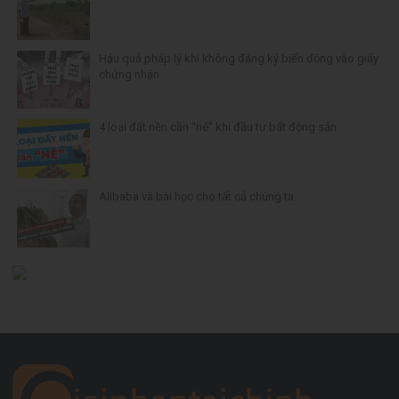
Hậu quả pháp lý khi không đăng ký biến động vào giấy
chứng nhận
4 loại đất nền cần “né” khi đầu tư bất động sản
Alibaba và bài học cho tất cả chúng ta