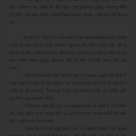
bản chính các giấy tờ đã nộp cho phòng công chứng đến
ký kết văn bản khai nhận/thỏa thuận phân chia di sản thừa
kế.
Bước 2: Sau khi văn bản khai nhận/thỏa thuận phân
chia di sản được xác nhận, người đại diện của các đồng
thừa kế tiến hành thủ tục đăng ký quyền sử dụng đất tại Ủy
ban nhân dân quận, huyện, thị xã nơi có đất theo thủ tục
sau:
-
Bên thừa kế nộp hồ sơ tại cơ quan quản lý nhà ở
cấp huyện (nếu là cá nhân), cơ quan quản lý nhà ở cấp tỉnh
(nếu là tổ chức). Trường hợp có tranh chấp thì phải giải
quyết xong tranh chấp.
-
Căn cứ vào hồ sơ, cơ quan quản lý nhà ở sẽ kiểm
tra, xác định vị trí thửa đất và gửi cho cơ quan thuế để xác
định nghĩa vụ tài chính.
-
Sau khi có thông báo của cơ quan thuế, cơ quan
quản lý nhà ở sẽ gửi thông báo nộp thuế để chủ nhà đi nộp