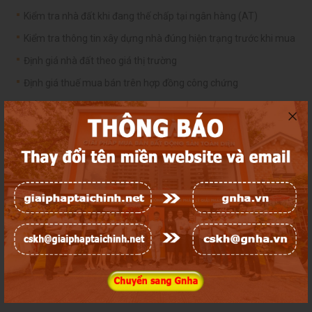
Kiểm tra nhà đất khi đang thế chấp tại ngân hàng (AT)
Kiểm tra thông tin xây dựng nhà đúng hiện trạng trước khi mua
Định giá nhà đất theo giá thị trường
Định giá thuế mua bán trên hợp đồng công chứng
Kiểm tra Thông Tin Quy Hoạch
Hợp đồng đặt cọc tay và các bước chuẩn bị
Hợp đồng đặt cọc Công Chứng
Công chứng mua bán tại phòng công chứng
Công chứng mua bán tài sản giá trị lớn
Ký công chứng mua bán khi sổ ở trong ngân hàng
Quy trình khai thuế đăng bộ sang tên
Dịch vụ tư vấn hồ sơ công chứng có yếu tố nước ngoài
Thừa kế theo Di chúc là gì? Những ai được Thừa kế theo Di
chúc?