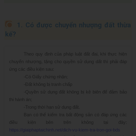
1. Có được chuyển nhượng đất thừa
kế?
Theo quy định của pháp luật đất đai, khi thực hiện
chuyển nhượng, tặng cho quyền sử dụng dất thì phải đáp
ứng các điều kiện sau:
-
Có Giấy chứng nhận;
-
Đất không bị tranh chấp
-
Quyền sử dụng đất không bị kê biên để đảm bảo
thi hành án;
-
Trong thời hạn sử dụng đất.
Bạn có thể kiểm tra bất động sản có đáp ứng các
điều kiện bên trên không tại đây:
https://giaiphaptaichinh.net/dich-vu-kiem-tra-tron-goi-bds